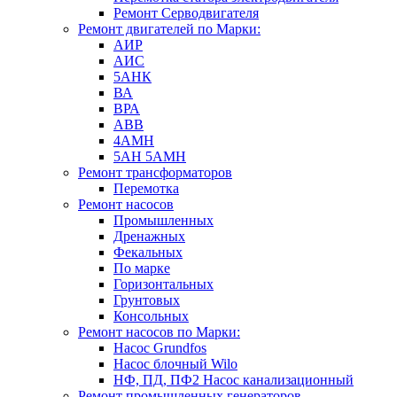
Ремонт Серводвигателя
Ремонт двигателей по Марки:
АИР
АИС
5АНК
ВА
ВРА
ABB
4АМН
5АН 5АМН
Ремонт трансформаторов
Перемотка
Ремонт насосов
Промышленных
Дренажных
Фекальных
По марке
Горизонтальных
Грунтовых
Консольных
Ремонт насосов по Марки:
Насос Grundfos
Насос блочный Wilo
НФ, ПД, ПФ2 Насос канализационный
Ремонт промышленных генераторов