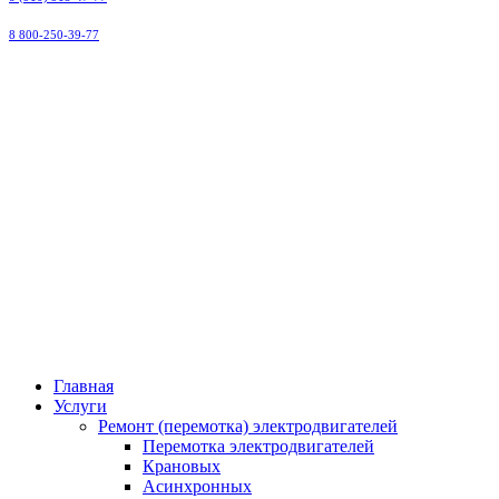
8 800-250-39-77
ООО
"Малоярославецэлектроремонт"
Главная
Услуги
Ремонт (перемотка) электродвигателей
Перемотка электродвигателей
Крановых
Асинхронных