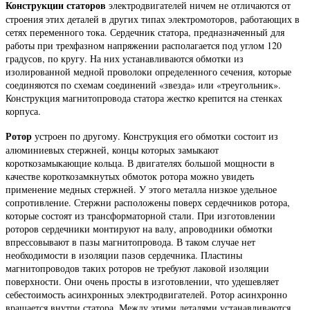
Конструкции
статоров
электродвигателей ничем не отличаются от
строения этих деталей в других типах электромоторов, работающих в
сетях переменного тока. Сердечник статора, предназначенный для
работы при трехфазном напряжении располагается под углом 120
градусов, по кругу. На них устанавливаются обмотки из
изолированной медной проволоки определенного сечения, которые
соединяются по схемам соединений «звезда» или «треугольник».
Конструкция магнитопровода статора жестко крепится на стенках
корпуса.
Ротор
устроен по другому. Конструкция его обмотки состоит из
алюминиевых стержней, концы которых замыкают
короткозамыкающие кольца. В двигателях большой мощности в
качестве короткозамкнутых обмоток ротора можно увидеть
применение медных стержней. У этого металла низкое удельное
сопротивление. Стержни расположены поверх сердечников ротора,
которые состоят из трансформаторной стали. При изготовлении
роторов сердечники монтируют на валу, апроводники обмотки
впрессовывают в пазы магнитопровода. В таком случае нет
необходимости в изоляции пазов сердечника. Пластины
магнитопроводов таких роторов не требуют лаковой изоляции
поверхности. Они очень просты в изготовлении, что удешевляет
себестоимость асинхронных электродвигателей. Ротор асинхронно
вращается внутри статора. Между этими деталями устанавливаются