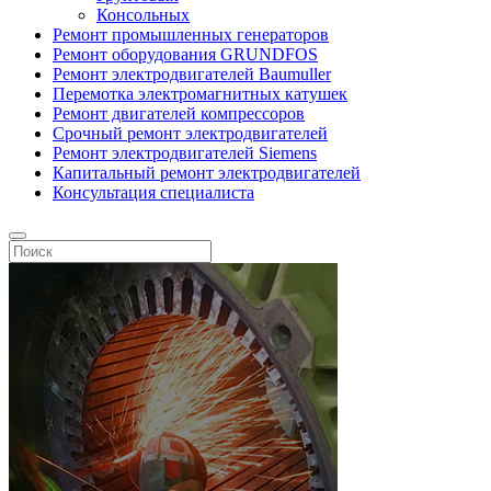
Консольных
Ремонт промышленных генераторов
Ремонт оборудования GRUNDFOS
Ремонт электродвигателей Baumuller
Перемотка электромагнитных катушек
Ремонт двигателей компрессоров
Срочный ремонт электродвигателей
Ремонт электродвигателей Siemens
Капитальный ремонт электродвигателей
Консультация специалиста