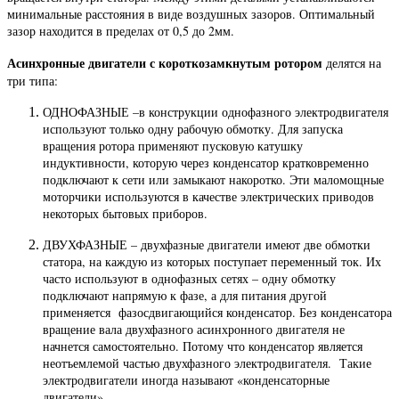
минимальные расстояния в виде воздушных зазоров. Оптимальный
зазор находится в пределах от 0,5 до 2мм.
Асинхронные двигатели с короткозамкнутым ротором
делятся на
три типа:
ОДНОФАЗНЫЕ –в конструкции однофазного электродвигателя
используют только одну рабочую обмотку. Для запуска
вращения ротора применяют пусковую катушку
индуктивности, которую через конденсатор кратковременно
подключают к сети или замыкают накоротко. Эти маломощные
моторчики используются в качестве электрических приводов
некоторых бытовых приборов.
ДВУХФАЗНЫЕ – двухфазные двигатели имеют две обмотки
статора, на каждую из которых поступает переменный ток. Их
часто используют в однофазных сетях – одну обмотку
подключают напрямую к фазе, а для питания другой
применяется фазосдвигающийся конденсатор. Без конденсатора
вращение вала двухфазного асинхронного двигателя не
начнется самостоятельно. Потому что конденсатор является
неотъемлемой частью двухфазного электродвигателя. Такие
электродвигатели иногда называют «конденсаторные
двигатели».