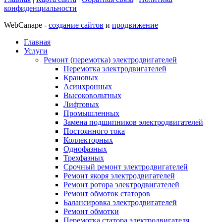
конфиденциальности
WebCanape -
создание сайтов
и
продвижение
Главная
Услуги
Ремонт (перемотка) электродвигателей
Перемотка электродвигателей
Крановых
Асинхронных
Высоковольтных
Лифтовых
Промышленных
Замена подшипников электродвигателей
Постоянного тока
Коллекторных
Однофазных
Трехфазных
Срочный ремонт электродвигателей
Ремонт якоря электродвигателей
Ремонт ротора электродвигателей
Ремонт обмоток статоров
Балансировка электродвигателей
Ремонт обмотки
Перемотка статора электродвигателя