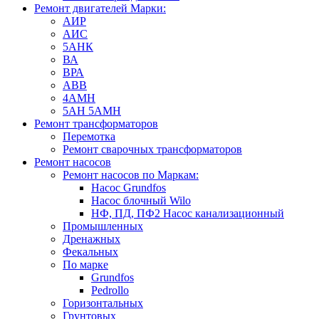
Ремонт двигателей Марки:
АИР
АИС
5АНК
ВА
ВРА
ABB
4АМН
5АН 5АМН
Ремонт трансформаторов
Перемотка
Ремонт сварочных трансформаторов
Ремонт насосов
Ремонт насосов по Маркам:
Насос Grundfos
Насос блочный Wilo
НФ, ПД, ПФ2 Насос канализационный
Промышленных
Дренажных
Фекальных
По марке
Grundfos
Pedrollo
Горизонтальных
Грунтовых