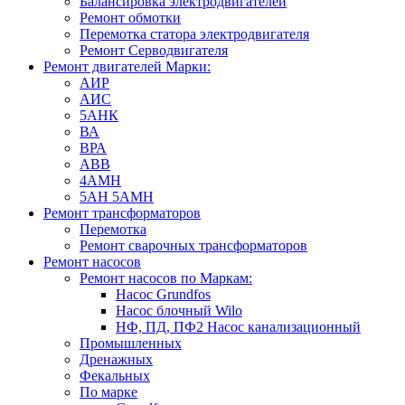
Балансировка электродвигателей
Ремонт обмотки
Перемотка статора электродвигателя
Ремонт Серводвигателя
Ремонт двигателей Марки:
АИР
АИС
5АНК
ВА
ВРА
ABB
4АМН
5АН 5АМН
Ремонт трансформаторов
Перемотка
Ремонт сварочных трансформаторов
Ремонт насосов
Ремонт насосов по Маркам:
Насос Grundfos
Насос блочный Wilo
НФ, ПД, ПФ2 Насос канализационный
Промышленных
Дренажных
Фекальных
По марке