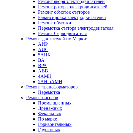
Ремонт якоря электродвигателей
Ремонт ротора электродвигателей
Ремонт обмоток статоров
Балансировка электродвигателей
Ремонт обмотки
Перемотка статора электродвигателя
Ремонт Серводвигателя
Ремонт двигателей по Марки:
АИР
АИС
5АНК
ВА
ВРА
ABB
4АМН
5АН 5АМН
Ремонт трансформаторов
Перемотка
Ремонт насосов
Промышленных
Дренажных
Фекальных
По марке
Горизонтальных
Грунтовых