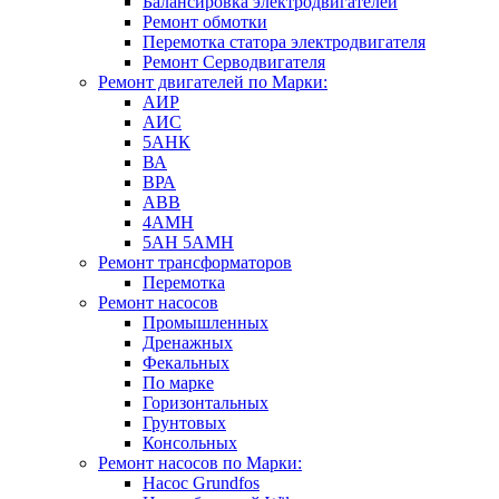
Балансировка электродвигателей
Ремонт обмотки
Перемотка статора электродвигателя
Ремонт Серводвигателя
Ремонт двигателей по Марки:
АИР
АИС
5АНК
ВА
ВРА
ABB
4АМН
5АН 5АМН
Ремонт трансформаторов
Перемотка
Ремонт насосов
Промышленных
Дренажных
Фекальных
По марке
Горизонтальных
Грунтовых
Консольных
Ремонт насосов по Марки:
Насос Grundfos