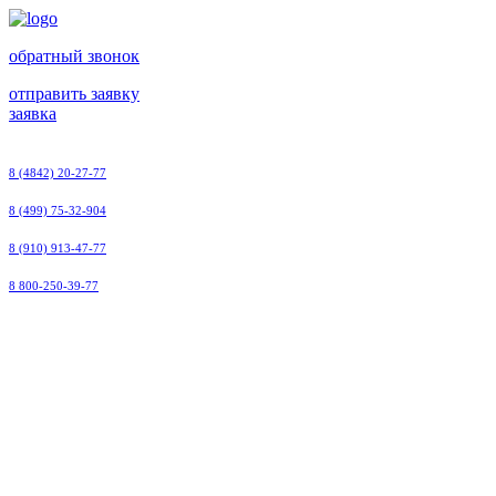
обратный звонок
отправить заявку
заявка
8 (4842) 20-27-77
8 (499) 75-32-904
8 (910) 913-47-77
8 800-250-39-77
ООО
"Малоярославецэлектроремонт"