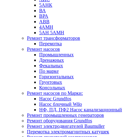
5АНК
ВА
ВРА
ABB
4АМН
5АН 5АМН
Ремонт трансформаторов
Перемотка
Ремонт насосов
Промышленных
Дренажных
Фекальных
По марке
Горизонтальных
Грунтовых
Консольных
Ремонт насосов по Марки:
Насос Grundfos
Насос блочный Wilo
НФ, ПД, ПФ2 Насос канализационный
Ремонт промышленных генераторов
Ремонт оборудования Grundfos
Ремонт электродвигателей Baumuller
Перемотка электромагнитных катушек