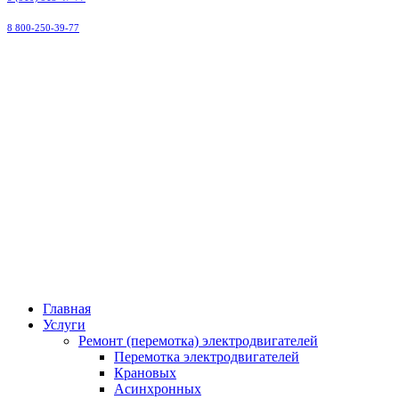
8 800-250-39-77
ООО
"Малоярославецэлектроремонт"
Главная
Услуги
Ремонт (перемотка) электродвигателей
Перемотка электродвигателей
Крановых
Асинхронных