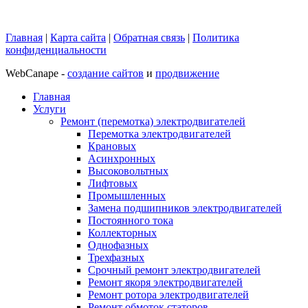
Главная
|
Карта сайта
|
Обратная связь
|
Политика
конфиденциальности
WebCanape -
создание сайтов
и
продвижение
Главная
Услуги
Ремонт (перемотка) электродвигателей
Перемотка электродвигателей
Крановых
Асинхронных
Высоковольтных
Лифтовых
Промышленных
Замена подшипников электродвигателей
Постоянного тока
Коллекторных
Однофазных
Трехфазных
Срочный ремонт электродвигателей
Ремонт якоря электродвигателей
Ремонт ротора электродвигателей
Ремонт обмоток статоров