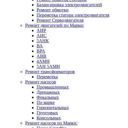
Балансировка электродвигателей
Ремонт обмотки
Перемотка статора электродвигателя
Ремонт Серводвигателя
Ремонт двигателей по Марки:
АИР
АИС
5АНК
ВА
ВРА
ABB
4АМН
5АН 5АМН
Ремонт трансформаторов
Перемотка
Ремонт насосов
Промышленных
Дренажных
Фекальных
По марке
Горизонтальных
Грунтовых
Консольных
Ремонт насосов по Марки: