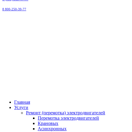
8 800-250-39-77
ООО
"Малоярославецэлектроремонт"
Главная
Услуги
Ремонт (перемотка) электродвигателей
Перемотка электродвигателей
Крановых
Асинхронных