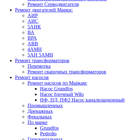
Ремонт Серводвигателя
Ремонт двигателей Марки:
АИР
АИС
5АНК
ВА
ВРА
ABB
4АМН
5АН 5АМН
Ремонт трансформаторов
Перемотка
Ремонт сварочных трансформаторов
Ремонт насосов
Ремонт насосов по Маркам:
Насос Grundfos
Насос блочный Wilo
НФ, ПД, ПФ2 Насос канализационный
Промышленных
Дренажных
Фекальных
По марке
Grundfos
Pedrollo
Горизонтальных