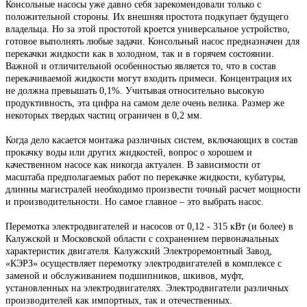
Консольные насосы уже давно себя зарекомендовали только с
положительной стороны. Их внешняя простота подкупает будущего
владельца. Но за этой простотой кроется универсальное устройство,
готовое выполнять любые задачи. Консольный насос предназначен для
перекачки жидкости как в холодном, так и в горячем состоянии.
Важной и отличительной особенностью является то, что в состав
перекачиваемой жидкости могут входить примеси. Концентрация их
не должна превышать 0,1%. Учитывая относительно высокую
продуктивность, эта цифра на самом деле очень велика. Размер же
некоторых твердых частиц ограничен в 0,2 мм.
Когда дело касается монтажа различных систем, включающих в состав
прокачку воды или других жидкостей, вопрос о хорошем и
качественном насосе как никогда актуален. В зависимости от
масштаба предполагаемых работ по перекачке жидкости, кубатуры,
длинны магистралей необходимо произвести точный расчет мощности
и производительности. Но самое главное – это выбрать насос.
Перемотка электродвигателей и насосов от 0,12 - 315 кВт (и более) в
Калужской и Московской области с сохранением первоначальных
характеристик двигателя. Калужский Электроремонтный Завод,
«КЭРЗ» осуществляет перемотку электродвигателей в комплексе с
заменой и обслуживанием подшипников, шкивов, муфт,
установленных на электродвигателях. Электродвигатели различных
производителей как импортных, так и отечественных.