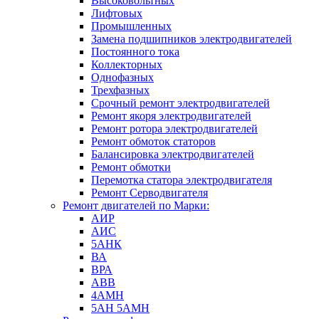
Высоковольтных
Лифтовых
Промышленных
Замена подшипников электродвигателей
Постоянного тока
Коллекторных
Однофазных
Трехфазных
Срочный ремонт электродвигателей
Ремонт якоря электродвигателей
Ремонт ротора электродвигателей
Ремонт обмоток статоров
Балансировка электродвигателей
Ремонт обмотки
Перемотка статора электродвигателя
Ремонт Серводвигателя
Ремонт двигателей по Марки:
АИР
АИС
5АНК
ВА
ВРА
ABB
4АМН
5АН 5АМН