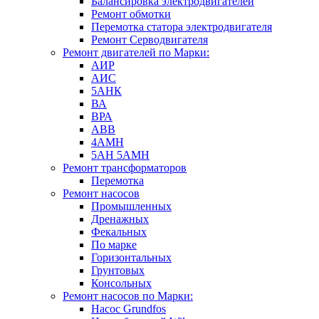
Балансировка электродвигателей
Ремонт обмотки
Перемотка статора электродвигателя
Ремонт Серводвигателя
Ремонт двигателей по Марки:
АИР
АИС
5АНК
ВА
ВРА
ABB
4АМН
5АН 5АМН
Ремонт трансформаторов
Перемотка
Ремонт насосов
Промышленных
Дренажных
Фекальных
По марке
Горизонтальных
Грунтовых
Консольных
Ремонт насосов по Марки:
Насос Grundfos