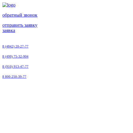
обратный звонок
отправить заявку
заявка
8 (4842) 20-27-77
8 (499) 75-32-904
8 (910) 913-47-77
8 800-250-39-77
ООО
"Малоярославецэлектроремонт"